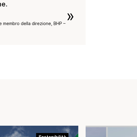
ne.
»
 e membro della direzione, BHP –
G
Sostenibilità