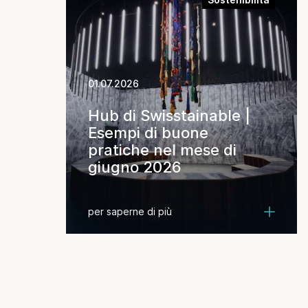
01.07.2026
Hub di Swisstainable |
Esempi di buone
pratiche nel mese di
giugno 2026
per saperne di più