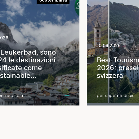
2026
10.06.2026
Leukerbad, sono
24 le destinazioni
Best Tourism
sificate come
2026: presel
stainable
svizzera
ination
erne di più
per saperne di più