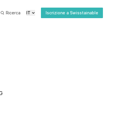
Ricerca
IT
Iscrizione a Swisstainable
Ultime
Media
Pubblicazioni
Iscrizione
newsletter
AG