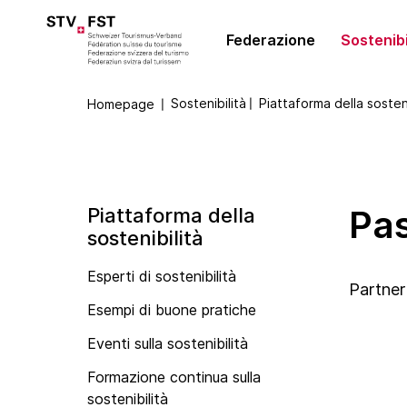
Federazione
Sostenibi
Sostenibilità
〡
Piattaforma della sosteni
Homepage
〡
Chi è la FST
Centro di
Difesa degli
Trasferimento di
competenza per la
interessi
conoscenze
Assemblea
sostenibilità
generale
Presa di posizione
Piattaforma
(KONA)
consulenti
Pas
Piattaforma della
Comitato
Gruppo
KONA-News
parlamentare per il
La piattaforma
sostenibilità
Team
Best Tourism
turismo GPT
della sostenibilità
Esperti di sostenibilità
Partenariati
Villages by UN
Presentazione FST
Partner
Tourism
Esempi di buone pratiche
Lavorare presso la
FST
Iniziativa OK:GO
Eventi sulla sostenibilità
Sustainable
Formazione continua sulla
Tourism Network
sostenibilità