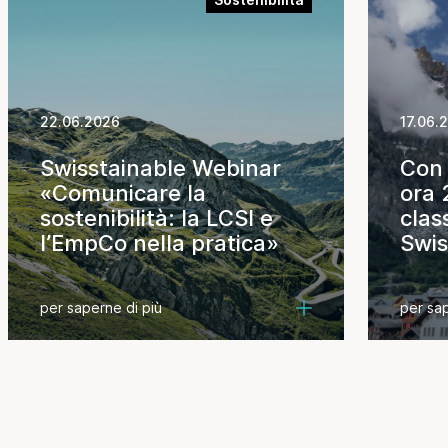
22.06.2026
17.06.
Swisstainable Webinar
Con 
«Comunicare la
ora 
sostenibilità: la LCSI e
clas
l’EmpCo nella pratica»
Swis
Dest
per saperne di più
per sap