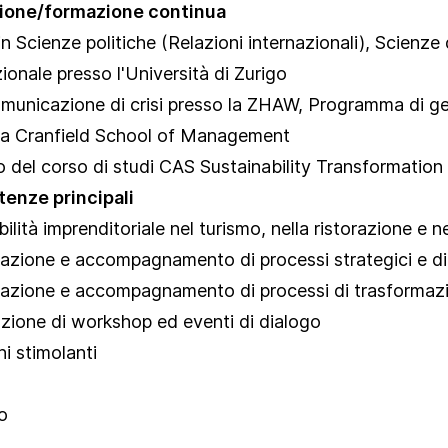
Settore della
ione/formazione continua
Legislazioni in
ristorazione
materia di
in Scienze politiche (Relazioni internazionali), Scienze
sostenibilità
ionale presso l'Università di Zurigo
Premi di
unicazione di crisi presso la ZHAW, Programma di gest
sostenibilità
la Cranfield School of Management
Prodotti e servizi
o del corso di studi CAS Sustainability Transformatio
Rating e rapporti
enze principali
ilità imprenditoriale nel turismo, nella ristorazione e n
Strumenti di
promozione della
azione e accompagnamento di processi strategici e di 
sostenibilità
azione e accompagnamento di processi di trasformazi
Studi e
ione di workshop ed eventi di dialogo
pubblicazioni
ni stimolanti
o