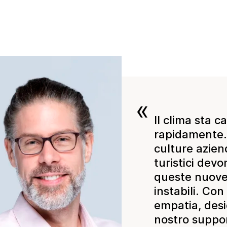
«
Il clima sta 
rapidamente. 
culture aziend
turistici devo
queste nuove 
instabili. Co
empatia, desi
nostro suppo