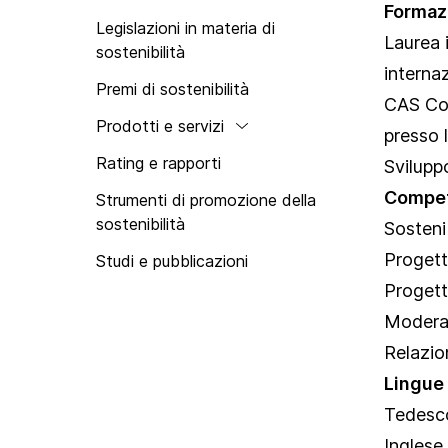
Formaz
Swisstainable
Legislazioni in materia di
Laurea 
sostenibilità
internaz
Premi di sostenibilità
CAS Com
Prodotti e servizi
presso 
Rating e rapporti
Svilupp
Compet
Strumenti di promozione della
sostenibilità
Sostenib
Progett
Studi e pubblicazioni
Progett
Moderaz
Relazio
Lingue
Tedesc
Inglese