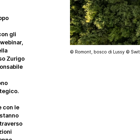
Settore della
Legislazioni in
ristorazione
materia di
uppo
sostenibilità
Premi di
con gli
sostenibilità
 webinar,
Prodotti e servizi
lla
© Romont, bosco di Lussy © Swit
sso Zurigo
Rating e rapporti
onsabile
Strumenti di
n
promozione della
ono
sostenibilità
ategico.
Studi e
pubblicazioni
e con le
 stanno
traverso
zioni
ranno