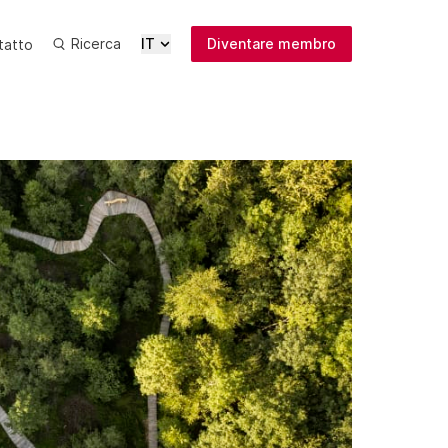
Ricerca
IT
Diventare membro
tatto
Ultime
Media
Pubblicazioni
Iscrizione
newsletter