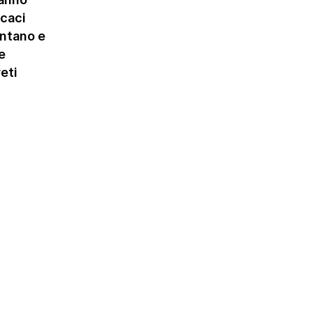
icaci
entano e
e
eti