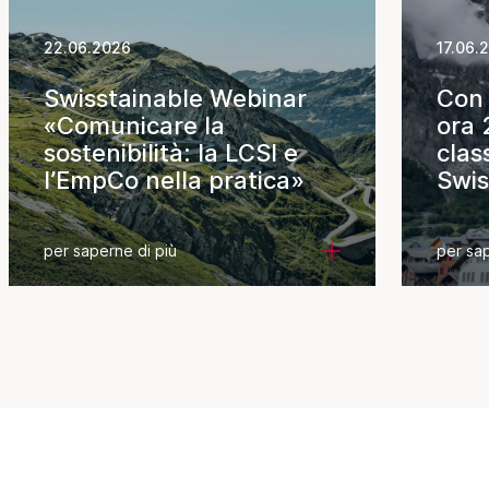
22.06.2026
17.06.
Swisstainable Webinar
Con 
«Comunicare la
ora 
sostenibilità: la LCSI e
clas
l’EmpCo nella pratica»
Swis
Dest
per saperne di più
per sap