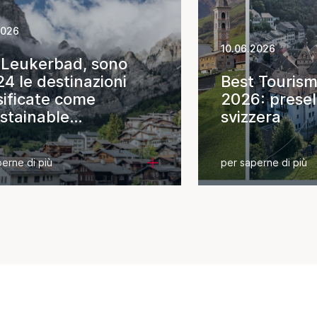
2026
10.06.2026
Leukerbad, sono
24 le destinazioni
Best Tourism
sificate come
2026: presel
stainable
svizzera
ination
erne di più
per saperne di più