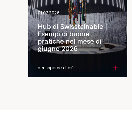
01.07.2026
Hub di Swisstainable |
Esempi di buone
pratiche nel mese di
giugno 2026
per saperne di più