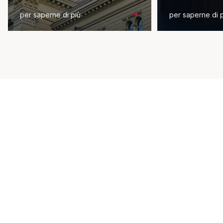
per saperne di più
per saperne di 
Newsletter
Notizie esclusive dal settore
turistico? Abbona alle nostre