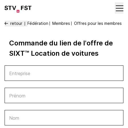
retour
Fédération
〡
Membres
〡
Offres pour les membres
〡
Commande du lien de l'offre de
SIXT™ Location de voitures
Entreprise
Prénom
Nom