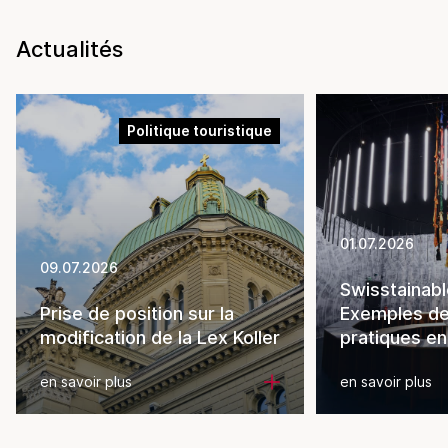
Actualités
Politique touristique
01.07.2026
09.07.2026
Swisstainabl
Prise de position sur la
Exemples d
modification de la Lex Koller
pratiques en
en savoir plus
en savoir plus