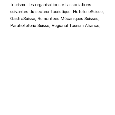
tourisme, les organisations et associations
suivantes du secteur touristique: HotellerieSuisse,
GastroSuisse, Remontées Mécaniques Suisses,
Parahôtellerie Suisse, Regional Tourism Alliance,
Association suisse des entreprises de navigation,
Association suisse des managers en Tourisme,
Association des musées suisses et zoosuisse.
Images
Page de la campagne
Liste des participant-e-s
Factsheet
Argumentaire
Actualités