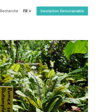
Recherche
FR
Inscription Swisstainable
Actualités
Médias
Publications
Inscription
newsletter